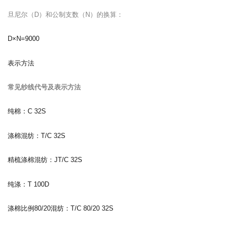
旦尼尔（D）和公制支数（N）的换算：
D×N=9000
表示方法
常见纱线代号及表示方法
纯棉：C 32S
涤棉混纺：T/C 32S
精梳涤棉混纺：JT/C 32S
纯涤：T 100D
涤棉比例80/20混纺：T/C 80/20 32S