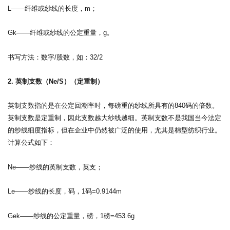
L——纤维或纱线的长度，m；
Gk——纤维或纱线的公定重量，g。
书写方法：数字/股数，如：32/2
2. 英制支数（Ne/S）（定重制）
英制支数指的是在公定回潮率时，每磅重的纱线所具有的840码的倍数。
英制支数是定重制，因此支数越大纱线越细。英制支数不是我国当今法定
的纱线细度指标，但在企业中仍然被广泛的使用，尤其是棉型纺织行业。
计算公式如下：
Ne——纱线的英制支数，英支；
Le——纱线的长度，码，1码=0.9144m
Gek——纱线的公定重量，磅，1磅=453.6g