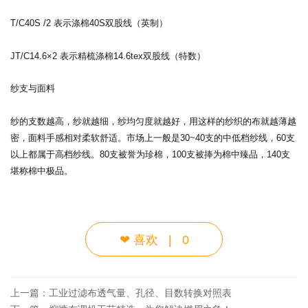
T/C40S /2 表示涤棉40S双股线（英制）
JT/C14.6×2 表示精梳涤棉14.6tex双股线（特数）
纱支与面料
纱的支数越高，纱就越细，纱均匀度就越好，用这样的纱织的布就越薄越
密，面料手感相对柔软舒适。市场上一般是30~40支的中低档纱线，60支
以上都属于高档纱线。80支被誉为珍棉，100支被捧为棉中臻品，140支
堪称棉中极品。
❤
喜欢
|
0
上一篇：
工业过滤布透气量、孔径、目数转换对照表