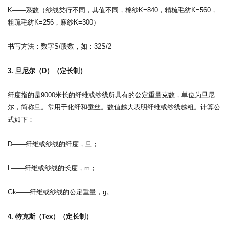
K——系数（纱线类行不同，其值不同，棉纱K=840，精梳毛纺K=560，
粗疏毛纺K=256，麻纱K=300）
书写方法：数字S/股数，如：32S/2
3. 旦尼尔（D）（定长制）
纤度指的是9000米长的纤维或纱线所具有的公定重量克数，单位为旦尼
尔，简称旦。
常用于化纤和蚕丝。数值越大表明纤维或纱线越粗。计算公
式如下：
D——纤维或纱线的纤度，旦；
L——纤维或纱线的长度，m；
Gk——纤维或纱线的公定重量，g。
4. 特克斯（Tex）（定长制）