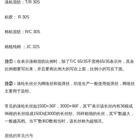
涤粘混纺：T/R 30S
粘胶： R 30S
棉粘混纺：R/C 30S
精梳纯棉 ：JC 32S
注①：
在表示涤棉混纺比例时，除了T/C 65/35不需将65/35表示外，其余
比例都要写出来，并且要将比例大的写在上面，比例小的写在下面。
注②：
涤纶长丝分为网络丝和低弹丝，织造生产一般使用低弹丝，网络丝
主要用于染纱。
常见的涤纶长丝如150D×36F，300D×96F，其“F”表示该长丝内有36根或
96根的长丝组成150D或300D的长丝纱。同样粗细的长丝，其“F”数越大，
一般越高档。当“F”数和D数相当时，该长丝称为超细旦。
股线的常见代号