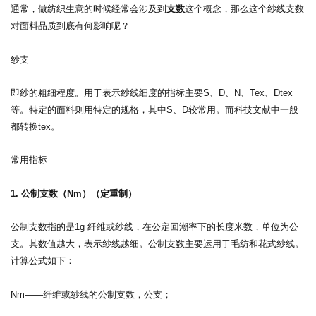
通常，做纺织生意的时候经常会涉及到
支数
这个概念，那么这个纱线支数
对面料品质到底有何影响呢？
纱支
即纱的粗细程度。
用于表示纱线细度的指标主要
S、D、N、Tex、Dtex
等。特定的面料则用特定的规格，其中S、D较常用。而科技文献中一般
都转换tex。
常用指标
1. 公制支数（Nm）（定重制）
公制支数指的是1g 纤维或纱线，在公定回潮率下的长度米数，单位为公
支。其数值越大，表示纱线越细。
公制支数主要运用于毛纺和花式纱线。
计算公式如下：
Nm——纤维或纱线的公制支数，公支；