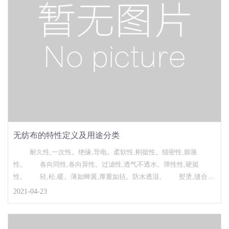
无纺布的特性定义及用途分类
耐久性,一次性。绝缘,导电。柔软性,刚挺性。细密性,膨胀
性。 各向同性,各向异性。过滤性,透气不透水。弹性性,硬挺
性。 轻,松,暖。薄如蝉翼,厚重如毡。防水透湿。 熨烫,缝合,
模压成型。阻燃,抗静电。透水,防水,耐磨,起绒性。 耐褶皱,弹性
2021-04-23
佳,高吸湿,拒水性。 医疗卫生：手术衣,帽,罩,石膏药棉,妇女卫生
巾,婴儿尿布,湿面巾,卫生内