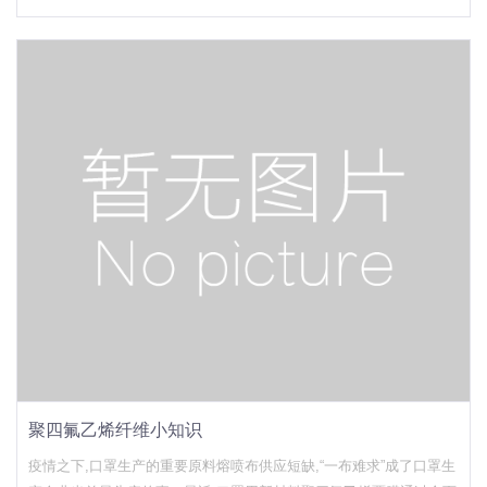
造布工艺特点熔喷工艺流程短,设备简单(不需要固结纤网的设备),生产
效率高；能耗大,成本较高,对其应用领
聚四氟乙烯纤维小知识
疫情之下,口罩生产的重要原料熔喷布供应短缺,“一布难求”成了口罩生