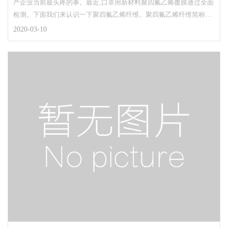
产企业当前最头疼的事。最近,口罩用新材料聚四氟乙烯覆膜通过全面
检测。下面我们来认识一下聚四氟乙烯纤维。聚四氟乙烯纤维简称
PTFE,具有优良的耐腐蚀性,低摩擦因数,不燃,耐强酸、强碱、强氧化
2020-03-10
剂等强腐蚀性试剂或溶剂,耐高、低温