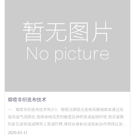
熔喷非织造布技术
一、熔喷非织造布技术简介1、熔喷法熔喷法是将高聚物熔体通过高
速高温气流喷吹,使熔体细流受到极度拉伸而形成超细纤维,然后凝聚
到多孔滚筒或成网帘上形成纤网,再经自身粘合或热粘合作用得以加固
而制成非织造布的一种生产技术。 熔喷工艺流程示意图2、熔喷非织
2020-03-11