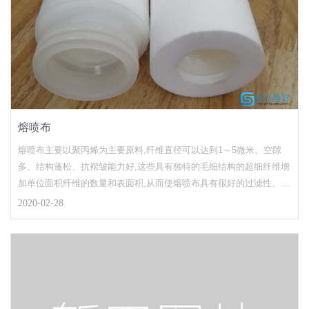
熔喷布
熔喷布主要以聚丙烯为主要原料,纤维直径可以达到1～5微米。空隙
多、结构蓬松、抗褶皱能力好,这些具有独特的毛细结构的超细纤维增
加单位面积纤维的数量和表面积,从而使熔喷布具有很好的过滤性、屏
蔽性、绝热性和吸油性。可用于空气、液体过滤材料、隔离材料、吸
2020-02-28
纳材料、口罩材料、保暖材料、吸油材料及擦拭布等领域。中文名：
熔喷布外文名：melt-blown n