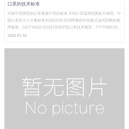
口罩的技术标准
中国不同类型的口罩遵循不同的标准,不同口罩适用范围各不相同。中
国口罩的几个主要标准为GB2626-2019呼吸防护自吸过滤式防颗粒物
呼吸器、GB/T32610-2016日常防护型口罩技术规范、YY/T0969-2013
一次性使用医用口罩、YY0469-2011医用外科口罩、GB19083-2010
2020-03-10
医用防护口罩技术要求,以下详细介绍各主要标准。GB 2626-2019该
标准第一版为1981年发布(G