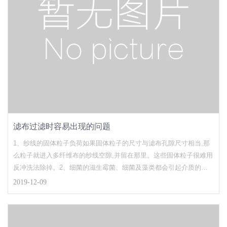
滤布过滤时容易出现的问题
1、纱线的固体粒子负荷如果固体粒子的尺寸与滤布孔隙尺寸相当,那
么粒子就进入多纤维布的纱线空隙,并留在那里。这些固体粒子很难用
反冲洗法除掉。2、细菌的滋生霉菌、细菌及藻类都会引起介质的堵
塞。在流速低的地方,这种滋生尤甚。3、来自溶液的沉淀这种沉淀现
2019-12-09
象的效果,类似于有机物在介质上的滋生,引起介质孔隙的堵塞。4、排
水不足如果过滤介质支撑的不好,或者滤板上采用了不正确的排水流
道,那么将会造成过滤的困难。从