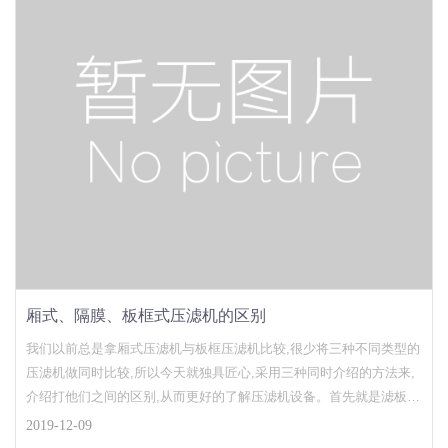
厢式、隔膜、板框式压滤机的区别
我们以前总是拿厢式压滤机与板框压滤机比较,很少将三种不同类型的
压滤机做同时比较,所以今天就独具匠心,采用三种同时介绍的方法来,
介绍打他们之间的区别,从而更好的了解压滤机设备。首先就是滤板结
构的不同。厢式压滤机过滤室采用的是单一种样式滤板拼接而成。板
2019-12-09
框式压滤机过滤室采用的两种滤板交错拼接而成,一种实心滤板和一种