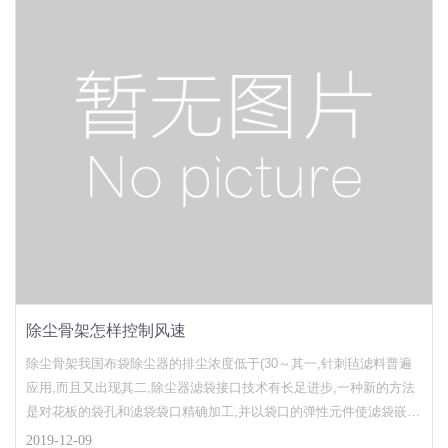
除尘骨架怎样控制风速
除尘骨架我国布袋除尘器的排尘浓度低于(30～其一,针刺毡滤料普遍
应用,而且又出现其二,除尘器滤袋接口技术有长足进步,一种新的方法
是对花板的袋孔和滤袋袋口精确加工,并以袋口的弹性元件使滤袋嵌入
袋孔内,二者公差配合,密封性好,从而消除了以往普遍存在的除尘器同
2019-12-09