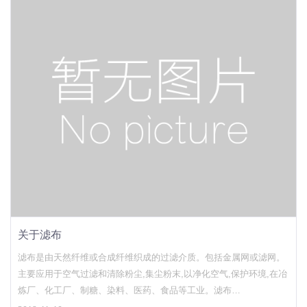
关于滤布
滤布是由天然纤维或合成纤维织成的过滤介质。包括金属网或滤网。
主要应用于空气过滤和清除粉尘,集尘粉末,以净化空气,保护环境,在冶
炼厂、化工厂、制糖、染料、医药、食品等工业。滤布
filter cloth;filter gauze,由天然纤维或合成纤维织成的过滤介质。常用