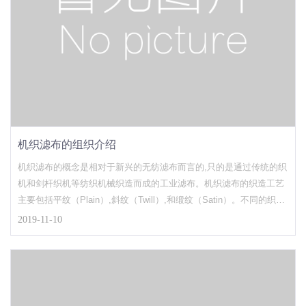
机织滤布的组织介绍
机织滤布的概念是相对于新兴的无纺滤布而言的,只的是通过传统的织
机和剑杆织机等纺织机械织造而成的工业滤布。机织滤布的织造工艺
主要包括平纹（Plain）,斜纹（Twill）,和缎纹（Satin）。不同的织造
工艺对于滤布成品的性能是有影响的,尽管原料是相同的。滤布织造工
2019-11-10
艺详细介绍:平纹（Plain）：平纹组织滤布的织造方法是使每根纬线
交替浮于每根经线之上,然后沉于另一根经线之下,织成的滤布在无几
何变形的