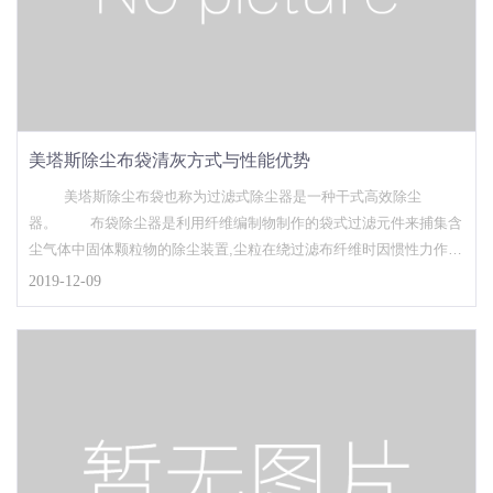
美塔斯除尘布袋清灰方式与性能优势
美塔斯除尘布袋也称为过滤式除尘器是一种干式高效除尘
器。 布袋除尘器是利用纤维编制物制作的袋式过滤元件来捕集含
尘气体中固体颗粒物的除尘装置,尘粒在绕过滤布纤维时因惯性力作用
与纤维碰撞而被拦截,细微的尘粒(粒径为1微米或更小)则受气体分子冲
2019-12-09
击(布朗运动)不断改变着运动方向,由于纤维间的空隙小于气体分子布
朗运动的自由路径,尘粒便与纤维碰撞接触而