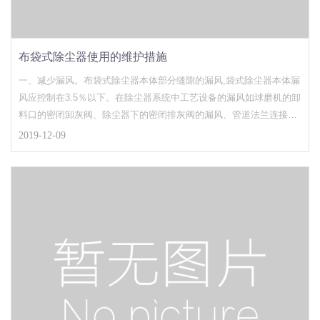
布袋式除尘器使用的维护措施
一、减少漏风。布袋式除尘器本体部分缝隙的漏风,袋式除尘器本体漏
风应控制在3.5％以下。在除尘器系统中工艺设备的漏风如球磨机的卸
料口的密闭卸灰阀、除尘器下的密闭排灰阀的漏风、管道法兰连接处
等,这些都往往被维护管理人员所忽视,因而,增加了不必要的漏风量,恶
2019-12-09
化了袋式除尘器的运行条件。二、采取适当的加温措施。如在布袋式
除尘器内设远红外电加热器、电热器,或者在袋室内增设暖气片,可以
适当提高主机的烟气温度。加