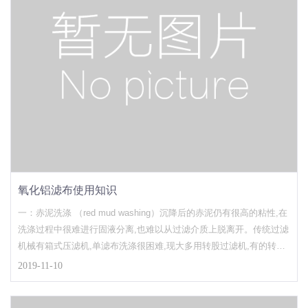
氧化铝滤布使用知识
一：赤泥洗涤 （red mud washing）沉降后的赤泥仍有很高的粘性,在
洗涤过程中很难进行固液分离,也难以从过滤介质上脱离开。传统过滤
机械有箱式压滤机,单滤布洗涤很困难,现大多用转股过滤机,有的转鼓
过滤机采用外加后辊方式来卸去滤饼,洗涤与分离效果较理想,也有厂
2019-11-10
家采用水平真空带滤机,但效果并不理想。在滤布的选用上大多数是单
丝丙纶滤布,网孔在30-50um