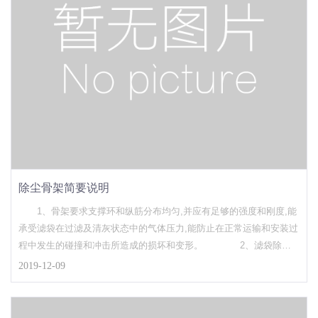
除尘骨架简要说明
1、骨架要求支撑环和纵筋分布均匀,并应有足够的强度和刚度,能
承受滤袋在过滤及清灰状态中的气体压力,能防止在正常运输和安装过
程中发生的碰撞和冲击所造成的损坏和变形。 2、滤袋除尘
骨架所有的焊点均应焊接牢固,不允许有脱焊、虚焊和漏焊。
2019-12-09
3、除尘滤袋骨架与滤袋接触的表面应平滑光洁,不允许有焊疤、凹凸
不平和毛刺。 4、拉簧式除尘骨架要有足够的圈数和弹性,拉
开后间距要均匀。 5、