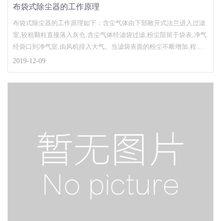
布袋式除尘器的工作原理
布袋式除尘器的工作原理如下：含尘气体由下部敞开式法兰进入过滤
室,较粗颗粒直接落入灰仓,含尘气体经滤袋过滤,粉尘阻留于袋表,净气
经袋口到净气室,由风机排入大气。当滤袋表面的粉尘不断增加,程控
仪开始工作,逐个开启脉冲阀,使压缩空气通过喷口对滤袋进行喷吹清
2019-12-09
灰,使滤袋突然膨胀,在反向气流的作用下,赋予袋表的粉尘迅速脱离滤
袋落入灰仓,粉尘由卸灰阀排出。