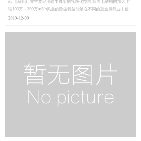
献,电解铝行业主要采用除尘骨架烟气净化技术,随着电解槽的加大,处
理100万～300万m3/h风量的除尘骨架能够在不同的重金属行业中使
用,在其产生重要的作用和贡献也越来越多。铜、铅、锌等冶炼炉窑的
2019-12-09
烟气净化应采用袋式除尘器,整体上看,有色冶金行业的改造工作任务
艰巨,因而对除尘骨架的需求较大。除尘骨架随着干法脱硫技术和循环
流化床在电站锅炉上的应