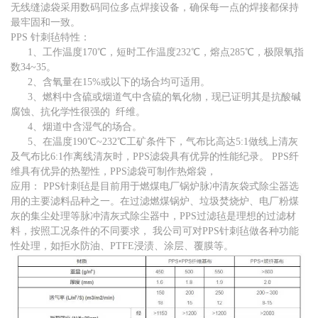
无线缝滤袋采用数码同位多点焊接设备，确保每一点的焊接都保持
最牢固和一致。
PPS 针刺毡特性：
1、工作温度170℃，短时工作温度232℃，熔点285℃，极限氧指
数34~35。
2、含氧量在15%或以下的场合均可适用。
3、燃料中含硫或烟道气中含硫的氧化物，现已证明其是抗酸碱
腐蚀、抗化学性很强的 纤维。
4、烟道中含湿气的场合。
5、在温度190℃~232℃工矿条件下，气布比高达5:1做线上清灰
及气布比6:1作离线清灰时，PPS滤袋具有优异的性能纪录。 PPS纤
维具有优异的热塑性，PPS滤袋可制作热熔袋，
应用： PPS针刺毡是目前用于燃煤电厂锅炉脉冲清灰袋式除尘器选
用的主要滤料品种之一。在过滤燃煤锅炉、垃圾焚烧炉、电厂粉煤
灰的集尘处理等脉冲清灰式除尘器中，PPS过滤毡是理想的过滤材
料，按照工况条件的不同要求， 我公司可对PPS针刺毡做各种功能
性处理，如拒水防油、PTFE浸渍、涂层、覆膜等。